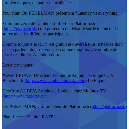
problématiques, de parler de résilience.
Pour finir, Ori PEKELMAN présentera "Latency vs everything".
Enfin, un verre de l'amitié est offert par Platform.sh
(
https://platform.sh/
) qui permettra de débattre sur le thème de la
soirée avec les différents participants
Comme toujours le RDV est gratuit et ouvert à tous, n'hésitez donc
pas en parler autour de vous, et comme toujours…le nombre de
places est limité. Attention donc.
Les intervenants :
Xavier LEUNE, Directeur Technique Adjoint - Groupe CCM
Benchmark (
http://www.ccmbenchmark.com/
) Le Figaro
Geoffroy AUBRY, Architecte Logiciel chez Molotov TV
(
http://www.molotov.tv/
)
Ori PEKELMAN, Co-fondateur de Platform.sh (
https://platform.sh/
)
Plan d'accès : Station RATP :