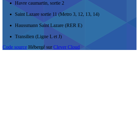
Havre caumartin, sortie 2
Saint Lazare sortie 11 (Metro 3, 12, 13, 14)
Haussmann Saint Lazare (RER E)
Transilien (Ligne L et J)
Code source
Hébergé sur
Clever Cloud