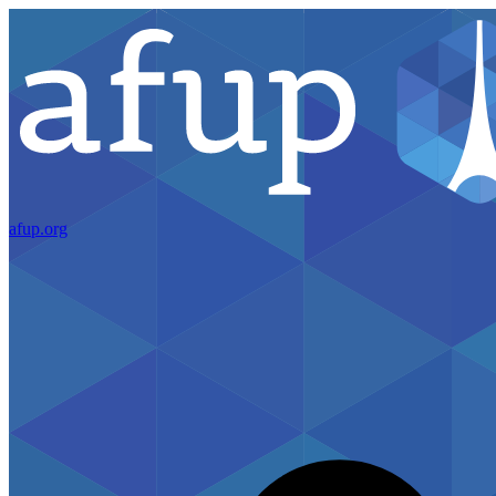
afup.org