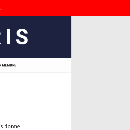
l
.
R MEMBRE
is donne